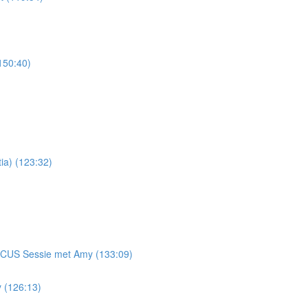
150:40)
ia) (123:32)
 FOCUS Sessie met Amy (133:09)
 (126:13)