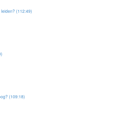
t leiden? (112:49)
0)
oog? (109:18)