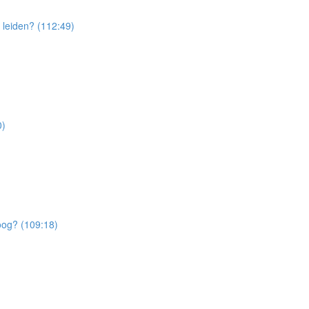
t leiden? (112:49)
0)
oog? (109:18)