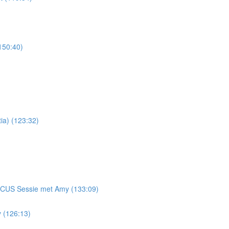
150:40)
ia) (123:32)
 FOCUS Sessie met Amy (133:09)
 (126:13)